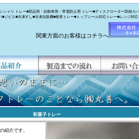
シャリ トレー■部品用・自動車用・帯電防止用 トレー■ディスクローター防錆カバ
パ■ジビエ■冷凍すし■冷凍自販機■耐寒トレー■トップシール対応トレー■レンジ対応
トレー
関東方面のお客様はコチラへ
和菓子トレー
の紹介です。