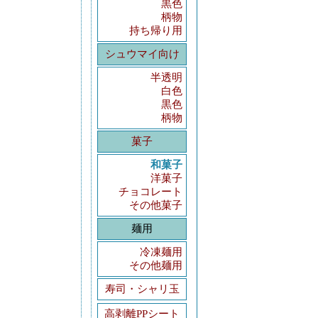
黒色
柄物
持ち帰り用
シュウマイ向け
半透明
白色
黒色
柄物
菓子
和菓子
洋菓子
チョコレート
その他菓子
麺用
冷凍麺用
その他麺用
寿司・シャリ玉
高剥離PPシート