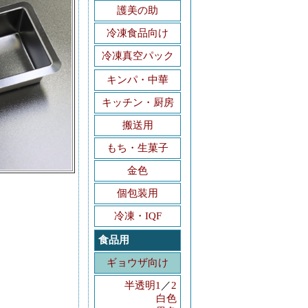
護美の助
冷凍食品向け
冷凍真空パック
キンパ・中華
キッチン・厨房
搬送用
もち・生菓子
金色
個包装用
冷凍・IQF
食品用
ギョウザ向け
半透明1
／
2
白色