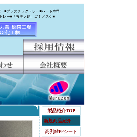
ー■プラスチックトレー■ハート寿司
トレー■「護美ノ助」ゴミノスケ■
製品紹介TOP
新規商品紹介
高剥離PPシート