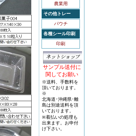
農業用
その他トレー
パウチ
各種シール印刷
印刷
サンプル送付に
関してお願い
※送料、手数料を
頂いております。
※
北海道･沖縄県･離
島は別途送料を頂
いております。
※着払いの処理も
出来ます。お申付
け下さい。