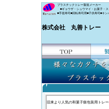
プラスチックトレー製造メーカー
■ギョウザ・シュウマイ・お菓子・スシ
■手毬寿司■回転寿司用■子供寿司■キン
株式会社 丸善
旧来より人気の和菓子個包装用トレー