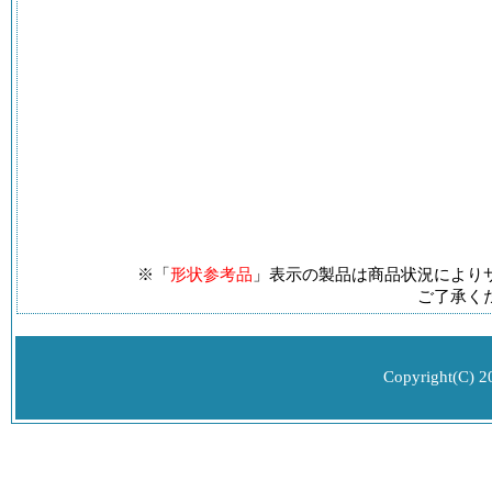
※「
形状参考品
」表示の製品は商品状況により
ご了承く
Copyright(C) 