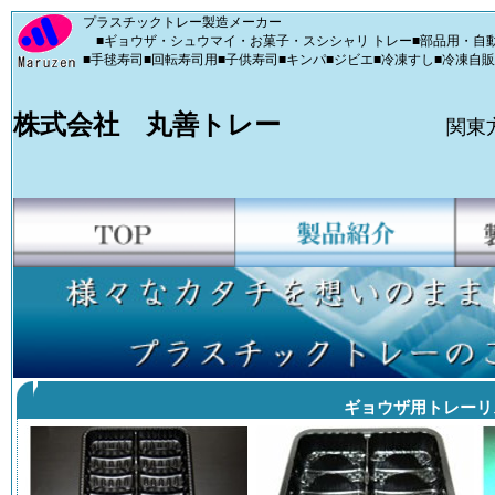
プラスチックトレー製造メーカー
■ギョウザ・シュウマイ・お菓子・スシシャリ トレー■部品用・自動
■手毬寿司■回転寿司用■子供寿司■キンパ■ジビエ■冷凍すし■冷凍自
株式会社 丸善トレー
関東
ギョウザ用トレーリ